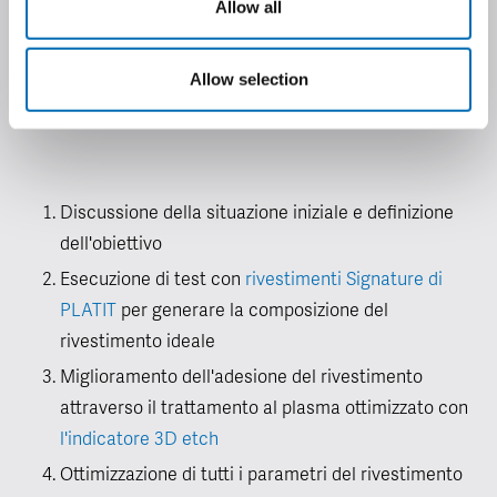
Allow all
Grazie a questo processo, noi garantiamo le vostre
prestazioni nel settore del rivestimento PVD e voi
Allow selection
ottenete le caratteristiche di rivestimento desiderate sui
vostri utensili.
Discussione della situazione iniziale e definizione
dell'obiettivo
Esecuzione di test con
rivestimenti Signature di
PLATIT
per generare la composizione del
rivestimento ideale
Miglioramento dell'adesione del rivestimento
attraverso il trattamento al plasma ottimizzato con
l'indicatore 3D etch
Ottimizzazione di tutti i parametri del rivestimento