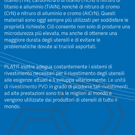
titanio (TiN), carbonitruro di titanio (TiCN) o nitruro di
titanio e alluminio (TiAlN), nonché di nitruro di cromo
(CrN) e nitruro di alluminio e cromo (AlCrN). Questi
materiali sono oggi sempre più utilizzati per soddisfare le
proprietà richieste. Ciò consente non solo di produrre una
microdurezza più elevata, ma anche di ottenere una
maggiore durata degli utensili e di evitare le
problematiche dovute ai trucioli asportati.
PLATIT inoltre adegua costantemente i sistemi di
rivestimento necessari per il rivestimento degli utensili
alle esigenze attuali e li sviluppa ulteriormente.
Le unità
di rivestimento PVD
in grado di produrre tali
rivestimenti
ad alte prestazioni sono tra le migliori al mondo e
vengono utilizzate dai produttori di utensili di tutto il
mondo.