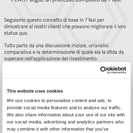
PLATIT segue un processo composto da 7 fasi.
Seguiamo questo concetto di base in 7 fasi per
dimostrare ai nostri clienti che possono migliorare il loro
status quo.
Tutto parte da una discussione iniziale, un'analisi
comparativa e la determinazione di quale sia la sfida da
superare nell'applicazione del rivestimento.
Su questa base, rivestiamo gli utensili con un
rivestimento che fa parte del nostro portafoglio esistente.
Solo dopo aver valutato i primi risultati congiunti,
decidiamo insieme se un rivestimento debba essere
This website uses cookies
ulteriormente sviluppato o ottimizzato in relazione alle
We use cookies to personalise content and ads, to
sfide della rispettiva applicazione.
provide social media features and to analyse our traffic.
We also share information about your use of our site with
Ciò include il primo
etching
di ottimizzazione come parte
our social media, advertising and analytics partners who
dello sviluppo del rivestimento PVD. È qui che entra in
may combine it with other information that you’ve
gioco il nostro indicatore etch. Si tratta di una fase in cui