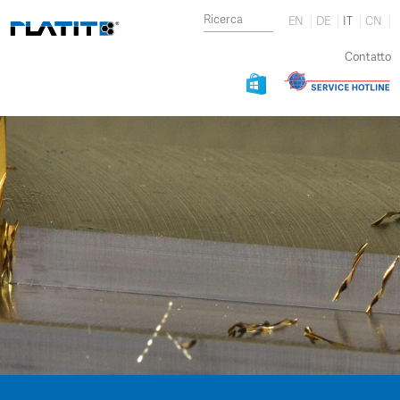
EN
DE
IT
CN
Contatto