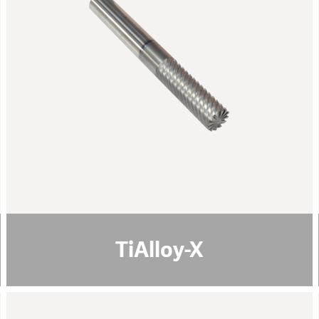
规格说明:
灰色 / 黄铜色
颜色
40 - 42
纳米硬度 [GPa]
1 - 4
涂层厚度 [µm]
摩擦系数 [μ]
0.4
PoD (在室温下，湿度50%)
1100
最高使用温度 [°C]
pdf download
TiAlloy-X