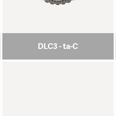
摩擦系数 [μ]
0.1
PoD (在室温下，湿度50%)
500
最高使用温度 [°C]
pdf download
DLC3 - ta-C
FeinAl Plus
规格说明:
灰色
颜色