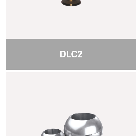
摩擦系数 [μ]
0.1 - 0.2
PoD (在室温下，湿度50%)
400 / 450
最高使用温度 [°C]
pdf download
DLC2
TapCT
规格说明:
银色 / 灰色
颜色