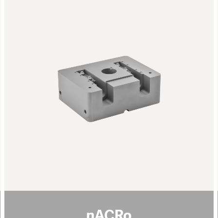
nACRo
规格说明:
灰色
颜色
39 - 41
纳米硬度 [GPa]
1 - 4
涂层厚度 [µm]
摩擦系数 [μ]
0.5
PoD (在室温下，湿度50%)
1100
最高使用温度 [°C]
pdf download
nACRo