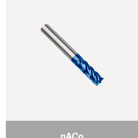
nACo
规格说明:
蓝紫色
颜色
39 - 41
纳米硬度 [GPa]
1 - 4
涂层厚度 [µm]
摩擦系数 [μ]
0.4
PoD (在室温下，湿度50%)
1100
最高使用温度 [°C]
pdf download
nACo