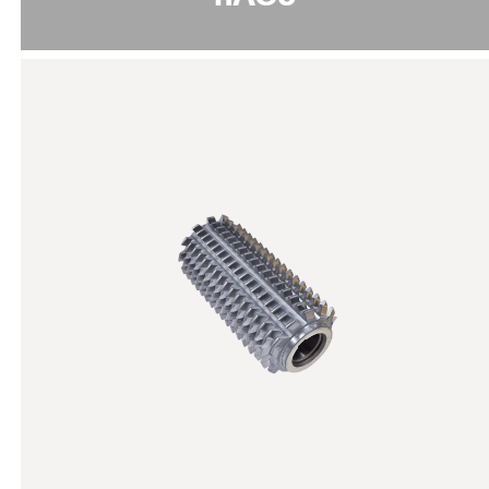
Omnis-BX
规格说明:
灰色
颜色
36 - 38
纳米硬度 [GPa]
1 - 5
涂层厚度 [µm]
摩擦系数 [μ]
0.5
PoD (在室温下，湿度50%)
1100
最高使用温度 [°C]