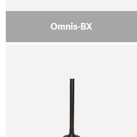
pdf download
Omnis-BX
DLC2
规格说明:
炭黑色
颜色
> 25
纳米硬度 [GPa]
1 - 3
涂层厚度 [µm]