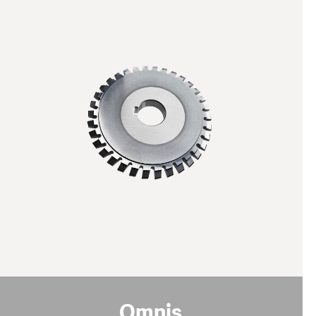
Omnis
规格说明:
灰色
颜色
33 - 35
纳米硬度 [GPa]
1 - 5
涂层厚度 [µm]
摩擦系数 [μ]
0.5
PoD (在室温下，湿度50%)
1100
最高使用温度 [°C]
pdf download
Omnis