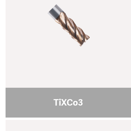
规格说明:
黄铜色
颜色
42 - 44
纳米硬度 [GPa]
1 - 4
涂层厚度 [µm]
摩擦系数 [μ]
0.4
PoD (在室温下，湿度50%)
1100
最高使用温度 [°C]
pdf download
TiXCo3