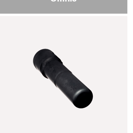
DLC1
规格说明:
无烟煤
颜色
20
纳米硬度 [GPa]
1- 3
涂层厚度 [µm]
摩擦系数 [μ]
0.1 - 0.2
PoD (在室温下，湿度50%)