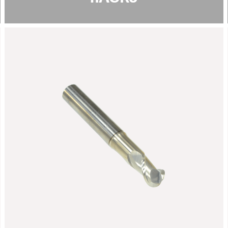
Ti-BX
规格说明:
缎面银
颜色
36 - 38
纳米硬度 [GPa]
1 - 4
涂层厚度 [µm]
摩擦系数 [μ]
0.4
PoD (在室温下，湿度50%)
600
最高使用温度 [°C]