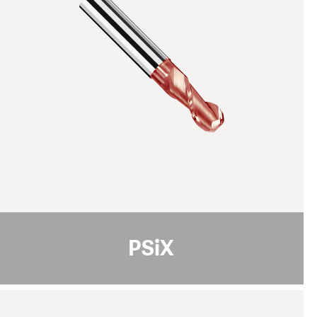
规格说明:
棕红色
颜色
42 - 44
纳米硬度 [GPa]
1 - 4
涂层厚度 [µm]
摩擦系数 [μ]
0.4
PoD (在室温下，湿度50%)
1100
最高使用温度 [°C]
pdf download
PSiX