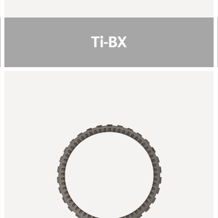
pdf download
Ti-BX
DLC3 - ta-C
规格说明:
从彩虹色到无烟煤色
颜色
45 - 50
纳米硬度 [GPa]
0.3 - 1
涂层厚度 [µm]