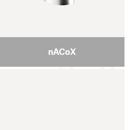
摩擦系数 [μ]
0.5
PoD (在室温下，湿度50%)
1200
最高使用温度 [°C]
pdf download
nACoX
FeinAl
规格说明: