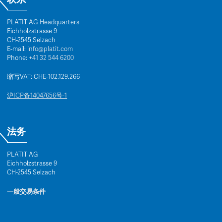
PLATIT AG Headquarters
Eichholzstrasse 9
CH-2545 Selzach
E-mail:
info@platit.com
Phone:
+41 32 544 6200
缩写VAT: CHE-102.129.266
沪ICP备14047656号-1
法务
PLATIT AG
Eichholzstrasse 9
CH-2545 Selzach
一般交易条件