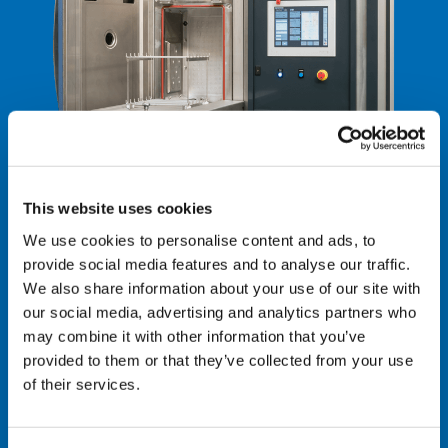
This website uses cookies
We use cookies to personalise content and ads, to
provide social media features and to analyse our traffic.
We also share information about your use of our site with
our social media, advertising and analytics partners who
may combine it with other information that you’ve
provided to them or that they’ve collected from your use
PLATIT V411 – 每批次清洗1000 件刀具
of their services.
腔室尺寸：500 x 500 x 500mm (W x D x H)