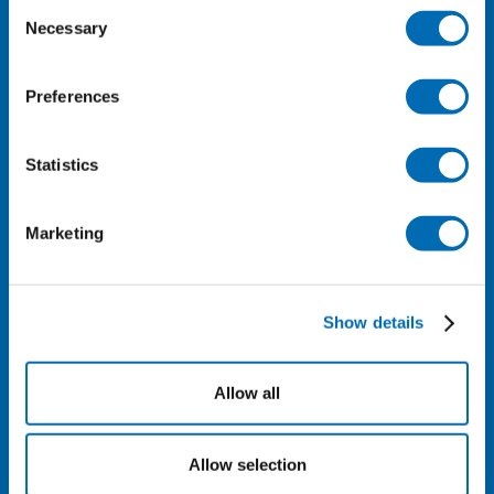
Consent
Necessary
刀具装载量（按 ø10 x 70 mm杆刀计算）：1008 件
Selection
最大载重：200kg
Preferences
运行周期时间：约 45min
Statistics
Marketing
Show details
Allow all
Allow selection